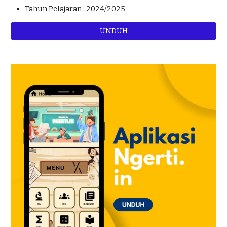
Tahun Pelajaran : 202
4
/202
5
UNDUH