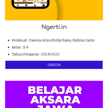
Ngerti.in
Pembuat :
Fawnia Aliya Mufarihana, Rahma Zaida
Kelas : X.
4
Tahun Pelajaran : 202
4
/202
5
UNDUH